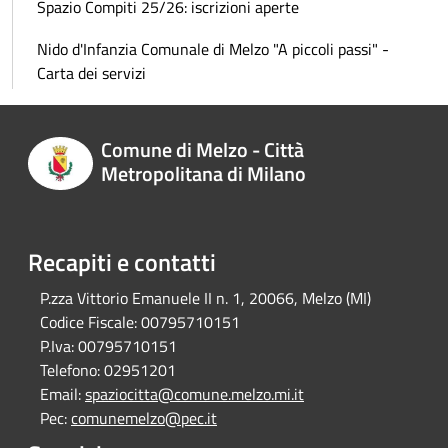
Spazio Compiti 25/26: iscrizioni aperte
Nido d'Infanzia Comunale di Melzo "A piccoli passi" -
Carta dei servizi
Comune di Melzo - Città
Metropolitana di Milano
Recapiti e contatti
P.zza Vittorio Emanuele II n. 1, 20066, Melzo (MI)
Codice Fiscale:
00795710151
P.Iva:
00795710151
Telefono:
02951201
Email:
spaziocitta@comune.melzo.mi.it
Pec:
comunemelzo@pec.it