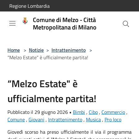
Salta al contenuto principale
Regione Lombardia
Comune di Melzo - Città
Metropolitana di Milano
Home
>
Notizie
>
Intrattenimento
>
“Melzo Estate" è ufficialmente partita!
“Melzo Estate" è
ufficialmente partita!
Pubblicato il 29 giugno 2026 •
Bimbi
,
Cibo
,
Commercio
,
Comune
,
Giovani
,
Intrattenimento
,
Musica
,
Pro loco
Giovedì scorso ha preso ufficialmente il via il programma