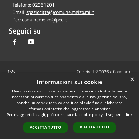
Telefono:
02951201
Email:
spaziocitta@comune.melzo.mi.it
Pec:
comunemelzo@pec.it
Seguici su
Facebook
Youtube
RSS
Copyright © 2026 • Comune di
×
Accessibilità
Melzo - Città Metropolitana di
Informazioni sui cookie
Privacy
Milano • Powered by
Questo sito web utilizza cookie tecnici e assimilati strettamente
Cookie
Municipium
Accesso
•
necessari al corretto funzionamento e alla navigazione del sito,
Mappa del sito
redazione
nonché un cookie tecnico analitico al solo fine di elaborare
Area Interna
informazioni statistiche, aggregate e anonime.
Per maggiori dettagli, può consultare la cookie policy al seguente
link
Dichiarazione di
accessibilità e/o
RIFIUTA TUTTO
ACCETTA TUTTO
segnalazioni di non