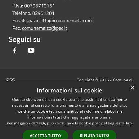
P.Iva:
00795710151
Telefono:
02951201
Email:
spaziocitta@comune.melzo.mi.it
Pec:
comunemelzo@pec.it
Seguici su
Facebook
Youtube
RSS
Copyright © 2026 • Comune di
×
Accessibilità
Melzo - Città Metropolitana di
Informazioni sui cookie
Privacy
Milano • Powered by
Questo sito web utilizza cookie tecnici e assimilati strettamente
Cookie
Municipium
Accesso
•
necessari al corretto funzionamento e alla navigazione del sito,
Mappa del sito
redazione
nonché un cookie tecnico analitico al solo fine di elaborare
Area Interna
informazioni statistiche, aggregate e anonime.
Per maggiori dettagli, può consultare la cookie policy al seguente
link
Dichiarazione di
accessibilità e/o
RIFIUTA TUTTO
ACCETTA TUTTO