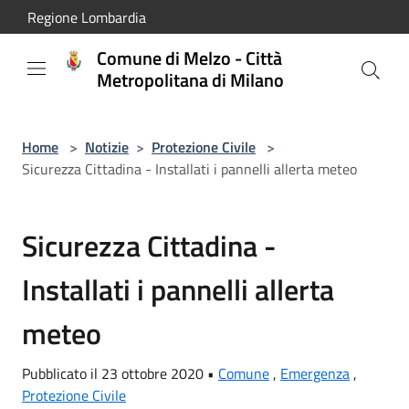
Salta al contenuto principale
Regione Lombardia
Comune di Melzo - Città
Metropolitana di Milano
Home
>
Notizie
>
Protezione Civile
>
Sicurezza Cittadina - Installati i pannelli allerta meteo
Sicurezza Cittadina -
Installati i pannelli allerta
meteo
Pubblicato il 23 ottobre 2020 •
Comune
,
Emergenza
,
Protezione Civile