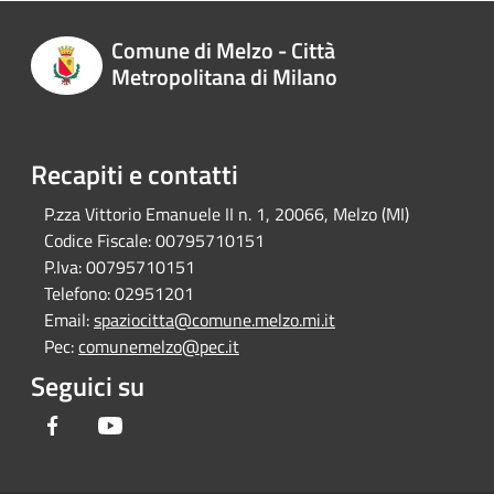
Comune di Melzo - Città
Metropolitana di Milano
Recapiti e contatti
P.zza Vittorio Emanuele II n. 1, 20066, Melzo (MI)
Codice Fiscale:
00795710151
P.Iva:
00795710151
Telefono:
02951201
Email:
spaziocitta@comune.melzo.mi.it
Pec:
comunemelzo@pec.it
Seguici su
Facebook
Youtube