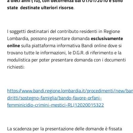
a dieci anni (10), con decorrenza dal 01/01/2010 e sono
state destinate ulteriori risorse
.
I soggetti destinatari del contributo residenti in Regione
Lombardia, possono presentare domanda
esclusivamente
online
sulla piattaforma informativa Bandi online dove si
trovano tutte le informazioni, le D.G.R. di riferimento e la
modulistica per poter presentare domanda con i documenti
richiesti:
https://www.bandi.regione.lombardia.it/procedimenti/new/ba
diritti/sostegno-famiglia/bando-favore-orfani-
femminicidio-crimini-mestici-RLJ12020015322
La scadenza per la presentazione delle domande è fissata