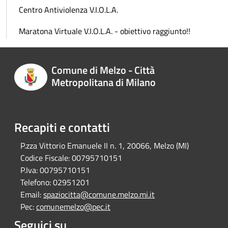
Centro Antiviolenza V.I.O.L.A.
Maratona Virtuale V.I.O.L.A. - obiettivo raggiunto!!
Comune di Melzo - Città
Metropolitana di Milano
Recapiti e contatti
P.zza Vittorio Emanuele II n. 1, 20066, Melzo (MI)
Codice Fiscale:
00795710151
P.Iva:
00795710151
Telefono:
02951201
Email:
spaziocitta@comune.melzo.mi.it
Pec:
comunemelzo@pec.it
Seguici su