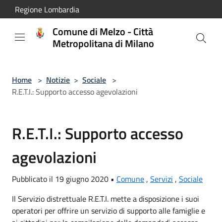
Salta al contenuto principale
Regione Lombardia
Comune di Melzo - Città
Metropolitana di Milano
Home
>
Notizie
>
Sociale
>
R.E.T.I.: Supporto accesso agevolazioni
R.E.T.I.: Supporto accesso
agevolazioni
Pubblicato il 19 giugno 2020 •
Comune
,
Servizi
,
Sociale
Il Servizio distrettuale R.E.T.I. mette a disposizione i suoi
operatori per offrire un servizio di supporto alle famiglie e