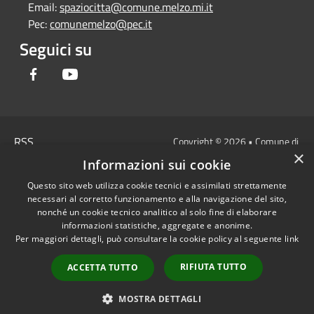
Email:
spaziocitta@comune.melzo.mi.it
Pec:
comunemelzo@pec.it
Seguici su
Facebook
Youtube
RSS
Copyright © 2026 • Comune di
×
Accessibilità
Melzo - Città Metropolitana di
Informazioni sui cookie
Privacy
Milano • Powered by
Questo sito web utilizza cookie tecnici e assimilati strettamente
Cookie
Municipium
Accesso
•
necessari al corretto funzionamento e alla navigazione del sito,
Mappa del sito
redazione
nonché un cookie tecnico analitico al solo fine di elaborare
Area Interna
informazioni statistiche, aggregate e anonime.
Per maggiori dettagli, può consultare la cookie policy al seguente
link
Dichiarazione di
accessibilità e/o
RIFIUTA TUTTO
ACCETTA TUTTO
segnalazioni di non
conformità
MOSTRA DETTAGLI