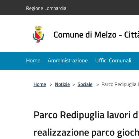
Salta al contenuto principale
Regione Lombardia
Comune di Melzo - Citt
Home
Amministrazione
Uffici Comunali
Home
>
Notizie
>
Sociale
>
Parco Redipuglia l
Parco Redipuglia lavori di
realizzazione parco gioch