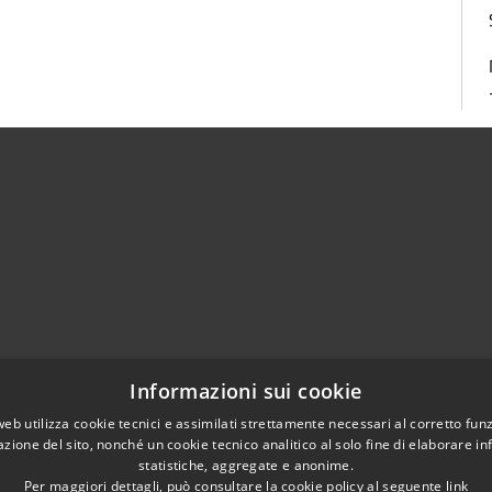
02951201
Informazioni sui cookie
aziocitta@comune.melzo.mi.it
unemelzo@pec.it
web utilizza cookie tecnici e assimilati strettamente necessari al corretto fu
azione del sito, nonché un cookie tecnico analitico al solo fine di elaborare i
statistiche, aggregate e anonime.
Per maggiori dettagli, può consultare la cookie policy al seguente
link