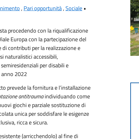
enimento
,
Pari opportunità
,
Sociale
•
ta procedendo con la riqualificazione
Viale Europa con la partecipazione del
i contributi per la realizzazione e
 naturalistici accessibili,
 semiresidenziali per disabili e
 – anno 2022
tto prevede la fornitura e l’installazione
entazione antitrauma
individuando come
nuovi giochi e parziale sostituzione di
olata unica per soddisfare le esigenze
usiva, ricca e sicura.
sistente (arricchendolo) al fine di