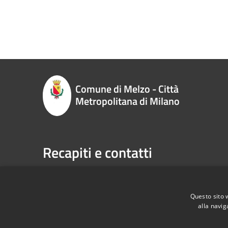
Comune di Melzo - Città
Metropolitana di Milano
Recapiti e contatti
P.zza Vittorio Emanuele II n. 1, 20066,
Telefono:
Melzo (MI)
Email:
sp
Codice Fiscale:
00795710151
Pec:
com
Questo sito 
P.Iva:
00795710151
alla navig