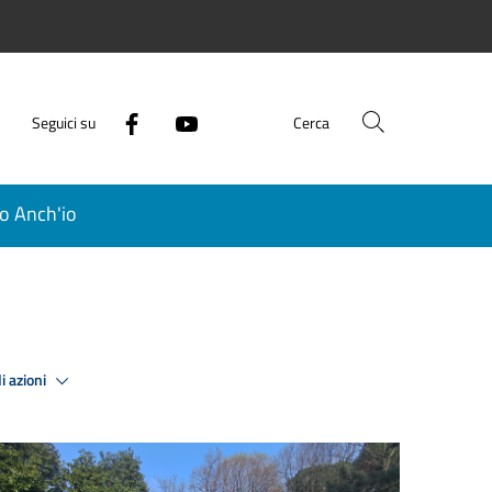
Seguici su
Cerca
o Anch'io
i azioni