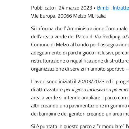
Pubblicato il 24 marzo 2023 •
Bimbi
,
Intratt
V.le Europa, 20066 Melzo MI, Italia
Si informa che l’ Amministrazione Comunale s
dell’area a verde del Parco di Via Redipuglia/
Comune di Melzo al bando per l’assegnazione d
adeguamento di parchi gioco inclusivi, percorsi
ristrutturazione o riqualificazione di strutture
organizzazione di servizi in ambito sportivo
I lavori sono iniziati il 20/03/2023 ed il proge
di attrezzature
per il gioco inclusivo su pavim
area a verde si intende ampliare il parco con 
altri creando una pavimentazione in gomma c
dei bambini e dei genitori creando un’area incl
Si è puntato in questo parco a “rimodulare” l'e