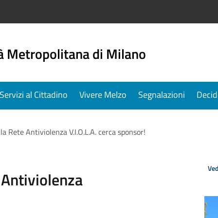
à Metropolitana di Milano
Servizi al Cittadino
Vivere Melzo
Segnalazioni
Decid
a Rete Antiviolenza V.I.O.L.A. cerca sponsor!
Ved
Antiviolenza