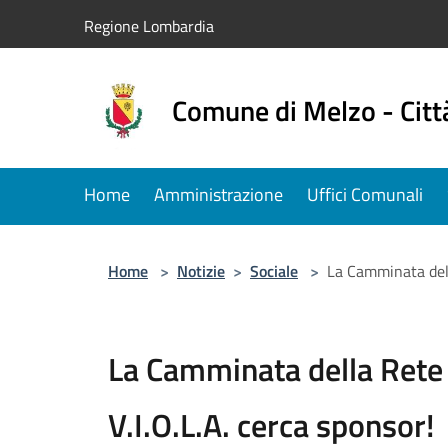
Salta al contenuto principale
Regione Lombardia
Comune di Melzo - Citt
Home
Amministrazione
Uffici Comunali
Home
>
Notizie
>
Sociale
>
La Camminata dell
La Camminata della Rete 
V.I.O.L.A. cerca sponsor!