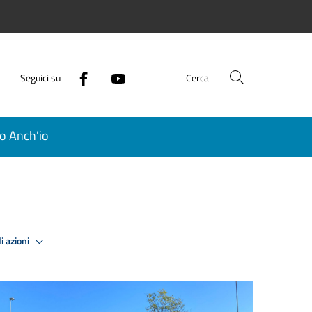
Seguici su
Cerca
o Anch'io
i azioni