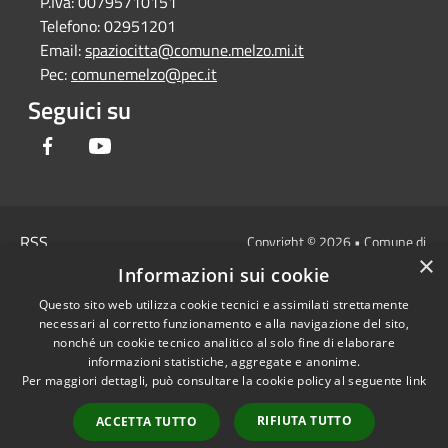
P.Iva:
00795710151
Telefono:
02951201
Email:
spaziocitta@comune.melzo.mi.it
Pec:
comunemelzo@pec.it
Seguici su
Facebook
Youtube
RSS
Copyright © 2026 • Comune di
×
Accessibilità
Melzo - Città Metropolitana di
Informazioni sui cookie
Privacy
Milano • Powered by
Questo sito web utilizza cookie tecnici e assimilati strettamente
Cookie
Municipium
Accesso
•
necessari al corretto funzionamento e alla navigazione del sito,
Mappa del sito
redazione
nonché un cookie tecnico analitico al solo fine di elaborare
Area Interna
informazioni statistiche, aggregate e anonime.
Per maggiori dettagli, può consultare la cookie policy al seguente
link
Dichiarazione di
accessibilità e/o
RIFIUTA TUTTO
ACCETTA TUTTO
segnalazioni di non