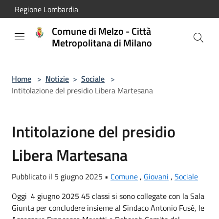
Salta al contenuto principale
Regione Lombardia
Comune di Melzo - Città
Metropolitana di Milano
Home
>
Notizie
>
Sociale
>
Intitolazione del presidio Libera Martesana
Intitolazione del presidio
Libera Martesana
Pubblicato il 5 giugno 2025 •
Comune
,
Giovani
,
Sociale
Oggi 4 giugno 2025 45 classi si sono collegate con la Sala
Giunta per concludere insieme al Sindaco Antonio Fusè, le