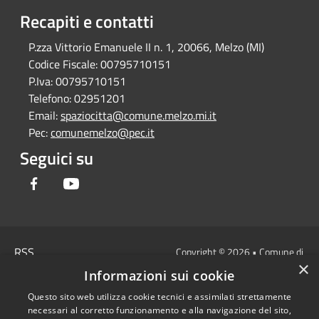
Recapiti e contatti
P.zza Vittorio Emanuele II n. 1, 20066, Melzo (MI)
Codice Fiscale:
00795710151
P.Iva:
00795710151
Telefono:
02951201
Email:
spaziocitta@comune.melzo.mi.it
Pec:
comunemelzo@pec.it
Seguici su
Facebook
Youtube
RSS
Copyright © 2026 • Comune di
×
Accessibilità
Melzo - Città Metropolitana di
Informazioni sui cookie
Privacy
Milano • Powered by
Questo sito web utilizza cookie tecnici e assimilati strettamente
Cookie
Municipium
Accesso
•
necessari al corretto funzionamento e alla navigazione del sito,