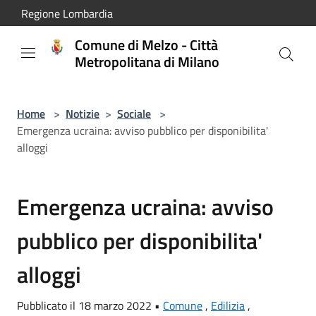
Salta al contenuto principale
Regione Lombardia
Comune di Melzo - Città
Metropolitana di Milano
Home
>
Notizie
>
Sociale
>
Emergenza ucraina: avviso pubblico per disponibilita'
alloggi
Emergenza ucraina: avviso
pubblico per disponibilita'
alloggi
Pubblicato il 18 marzo 2022 •
Comune
,
Edilizia
,