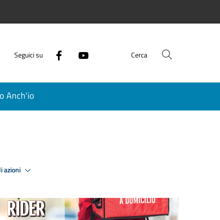
Seguici su
Cerca
o Anch'io
i azioni