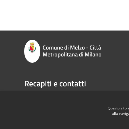
Comune di Melzo - Città
Metropolitana di Milano
Recapiti e contatti
P.zza Vittorio Emanuele II n. 1, 20066,
Telefono:
Melzo (MI)
Email:
sp
Codice Fiscale:
00795710151
Pec:
com
Questo sito 
P.Iva:
00795710151
alla navig