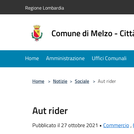
Salta al contenuto principale
Regione Lombardia
Comune di Melzo - Citt
Home
Amministrazione
Uffici Comunali
Home
>
Notizie
>
Sociale
>
Aut rider
Aut rider
Pubblicato il 27 ottobre 2021 •
Commercio
,