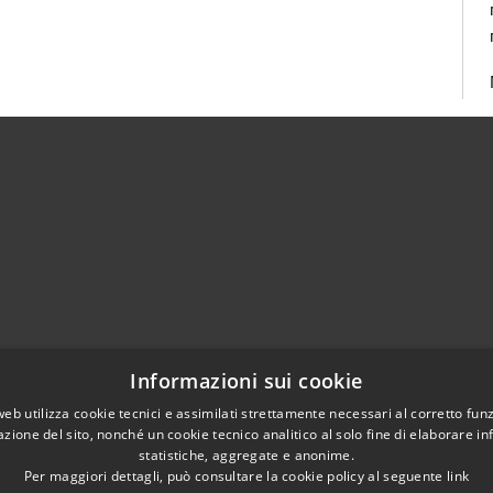
02951201
Informazioni sui cookie
aziocitta@comune.melzo.mi.it
unemelzo@pec.it
web utilizza cookie tecnici e assimilati strettamente necessari al corretto fu
azione del sito, nonché un cookie tecnico analitico al solo fine di elaborare i
statistiche, aggregate e anonime.
Per maggiori dettagli, può consultare la cookie policy al seguente
link