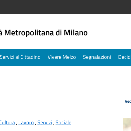
à Metropolitana di Milano
Servizi al Cittadino
Vivere Melzo
Segnalazioni
Decid
Ved
Cultura
,
Lavoro
,
Servizi
,
Sociale