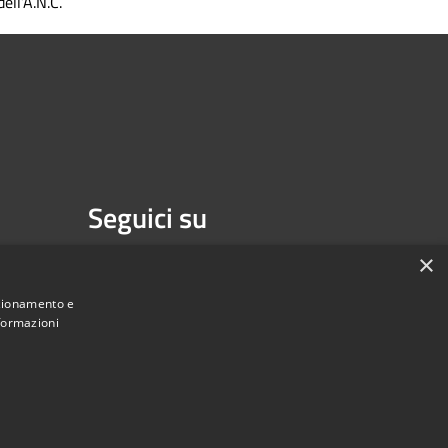
dell’A.N.C.
Seguici su
Facebook
Youtube
×
nzionamento e
nformazioni
une di Melzo - Città Metropolitana di Milano • Powered by
Municipium
Accesso redazione
•