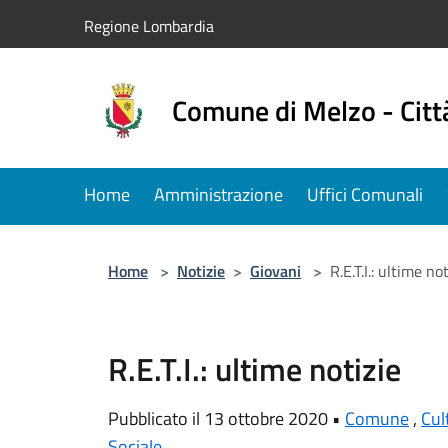
Salta al contenuto principale
Regione Lombardia
Comune di Melzo - Citt
Home
Amministrazione
Uffici Comunali
Home
>
Notizie
>
Giovani
>
R.E.T.I.: ultime no
R.E.T.I.: ultime notizie
Pubblicato il 13 ottobre 2020 •
Comune
,
Cul
Sociale