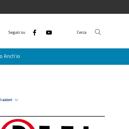
Seguici su
Cerca
o Anch'io
i azioni