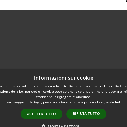
02951201
Informazioni sui cookie
aziocitta@comune.melzo.mi.it
unemelzo@pec.it
web utilizza cookie tecnici e assimilati strettamente necessari al corretto fu
azione del sito, nonché un cookie tecnico analitico al solo fine di elaborare i
statistiche, aggregate e anonime.
Per maggiori dettagli, può consultare la cookie policy al seguente
link
RIFIUTA TUTTO
ACCETTA TUTTO
l sito
Copyright © 2026 • Com
Area Interna
n conformità
MOSTRA DETTAGLI