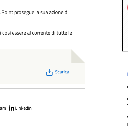
.T.I.Point prosegue la sua azione di
 così essere al corrente di tutte le
PDF
Scarica
ram
LinkedIn