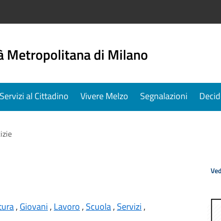
à Metropolitana di Milano
Servizi al Cittadino
Vivere Melzo
Segnalazioni
Decid
tizie
Ved
tura
,
Giovani
,
Lavoro
,
Scuola
,
Servizi
,