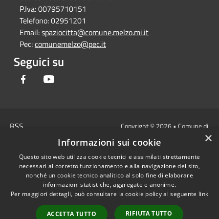
P.Iva:
00795710151
Telefono:
02951201
Email:
spaziocitta@comune.melzo.mi.it
Pec:
comunemelzo@pec.it
Seguici su
Facebook
Youtube
RSS
Copyright © 2026 • Comune di
×
Accessibilità
Melzo - Città Metropolitana di
Informazioni sui cookie
Privacy
Milano • Powered by
Questo sito web utilizza cookie tecnici e assimilati strettamente
Cookie
Municipium
Accesso
•
necessari al corretto funzionamento e alla navigazione del sito,
Mappa del sito
redazione
nonché un cookie tecnico analitico al solo fine di elaborare
Area Interna
informazioni statistiche, aggregate e anonime.
Per maggiori dettagli, può consultare la cookie policy al seguente
link
Dichiarazione di
accessibilità e/o
RIFIUTA TUTTO
ACCETTA TUTTO