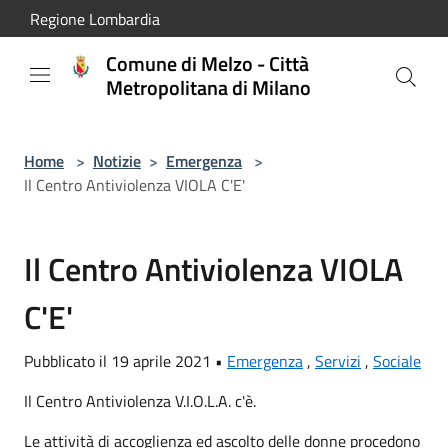
Salta al contenuto principale
Regione Lombardia
Comune di Melzo - Città
Metropolitana di Milano
Home
>
Notizie
>
Emergenza
>
Il Centro Antiviolenza VIOLA C'E'
Il Centro Antiviolenza VIOLA
C'E'
Pubblicato il 19 aprile 2021 •
Emergenza
,
Servizi
,
Sociale
Il Centro Antiviolenza V.I.O.L.A. c'è.
Le attività di accoglienza ed ascolto delle donne procedono