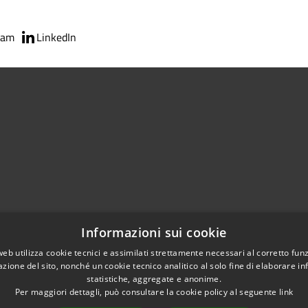
ram
LinkedIn
02951201
Informazioni sui cookie
aziocitta@comune.melzo.mi.it
unemelzo@pec.it
web utilizza cookie tecnici e assimilati strettamente necessari al corretto fu
azione del sito, nonché un cookie tecnico analitico al solo fine di elaborare i
statistiche, aggregate e anonime.
Per maggiori dettagli, può consultare la cookie policy al seguente
link