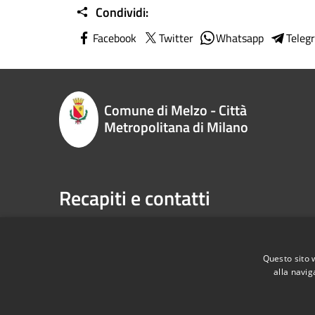
Condividi:
Facebook
Twitter
Whatsapp
Teleg
Comune di Melzo - Città
Metropolitana di Milano
Recapiti e contatti
P.zza Vittorio Emanuele II n. 1, 20066,
Telefono:
Melzo (MI)
Email:
sp
Codice Fiscale:
00795710151
Pec:
com
Questo sito 
P.Iva:
00795710151
alla navig