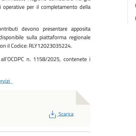
i operative per il completamento della
ontributi devono presentare apposita
isponibile sulla piattaforma regionale
o con il Codice: RLY12023035224.
B all’OCDPC n. 1158/2025, contenete i
ervizi
PDF
Scarica