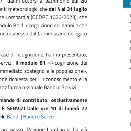
per i danni occorsi al patrimonio edilizio
venti meteorologici che
dal 4 al 31 luglio
gione Lombardia (OCDPC 1026/2023), che
dulo B1 di ricognizione dei danni e che
ogni trasmesso dal Commissario delegato
 fase di ricognizione, hanno presentato,
ervizi,
il modulo B1
«Ricognizione dei
’immediato sostegno alla popolazione»,
e richiesta per il riconoscimento e la
attaforma regionale Bandi e Servizi.
omande di contributo esclusivamente
 E SERVIZI Dalle ore 10 di lunedì 22
nk
:
Bandi | Bandi e Servizi
ato ammesso, Regione Lombardia ha già