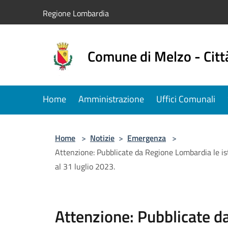
Salta al contenuto principale
Regione Lombardia
Comune di Melzo - Citt
Home
Amministrazione
Uffici Comunali
Home
>
Notizie
>
Emergenza
>
Attenzione: Pubblicate da Regione Lombardia le ist
al 31 luglio 2023.
Attenzione: Pubblicate 