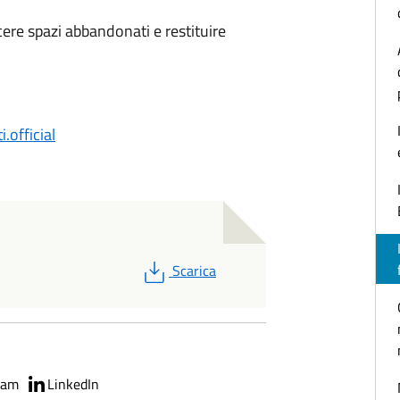
cere spazi abbandonati e restituire
official
PDF
Scarica
ram
LinkedIn