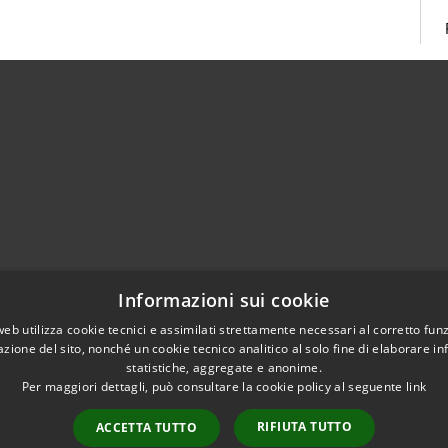
02951201
Informazioni sui cookie
aziocitta@comune.melzo.mi.it
unemelzo@pec.it
web utilizza cookie tecnici e assimilati strettamente necessari al corretto fu
azione del sito, nonché un cookie tecnico analitico al solo fine di elaborare i
statistiche, aggregate e anonime.
Per maggiori dettagli, può consultare la cookie policy al seguente
link
RIFIUTA TUTTO
ACCETTA TUTTO
l sito
Copyright © 2026 • Com
Area Interna