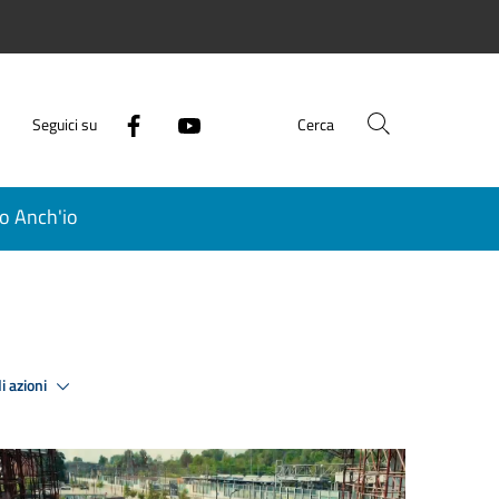
Seguici su
Cerca
o Anch'io
i azioni