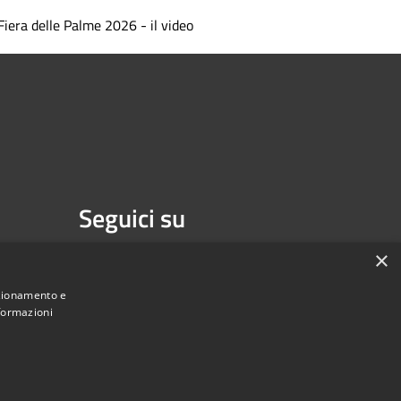
Fiera delle Palme 2026 - il video
Seguici su
Facebook
Youtube
×
nzionamento e
nformazioni
une di Melzo - Città Metropolitana di Milano • Powered by