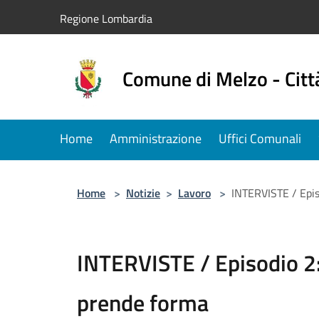
Salta al contenuto principale
Regione Lombardia
Comune di Melzo - Citt
Home
Amministrazione
Uffici Comunali
Home
>
Notizie
>
Lavoro
>
INTERVISTE / Episo
INTERVISTE / Episodio 2: 
prende forma