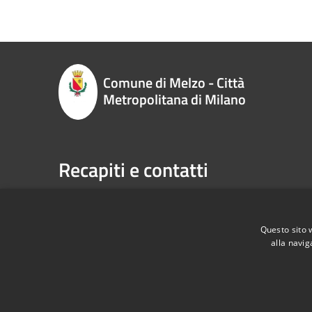
Comune di Melzo - Città
Metropolitana di Milano
Recapiti e contatti
P.zza Vittorio Emanuele II n. 1, 20066,
Telefono:
Melzo (MI)
Email:
sp
Codice Fiscale:
00795710151
Pec:
com
Questo sito 
P.Iva:
00795710151
alla navig
RSS
Accessibilità
Privacy
Cookie
Mappa de