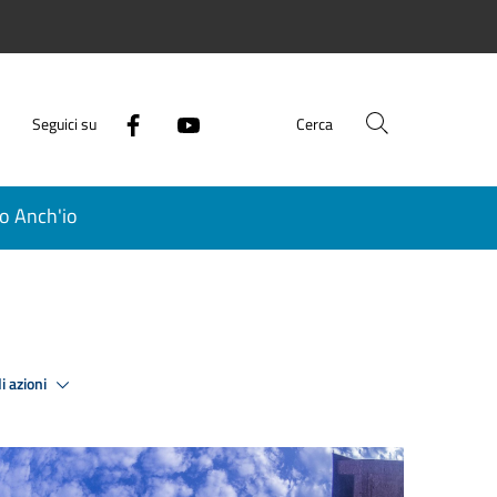
Seguici su
Cerca
o Anch'io
i azioni