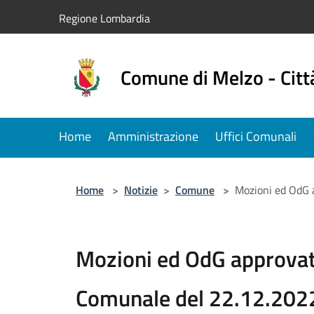
Salta al contenuto principale
Regione Lombardia
Comune di Melzo - Citt
Home
Amministrazione
Uffici Comunali
Home
>
Notizie
>
Comune
>
Mozioni ed OdG 
Mozioni ed OdG approvati
Comunale del 22.12.202