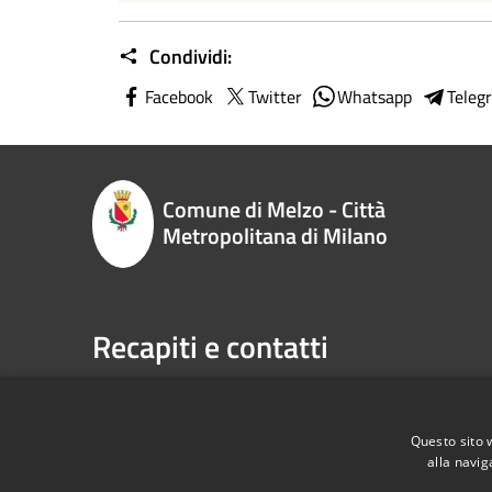
Condividi:
Facebook
Twitter
Whatsapp
Teleg
Comune di Melzo - Città
Metropolitana di Milano
Recapiti e contatti
P.zza Vittorio Emanuele II n. 1, 20066,
Telefono:
Melzo (MI)
Email:
sp
Codice Fiscale:
00795710151
Pec:
com
Questo sito 
P.Iva:
00795710151
alla navig