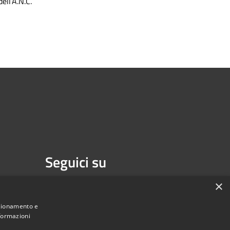
dell’A.N.C.
Seguici su
Facebook
Youtube
×
nzionamento e
nformazioni