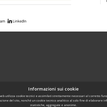
ram
LinkedIn
02951201
Informazioni sui cookie
aziocitta@comune.melzo.mi.it
unemelzo@pec.it
web utilizza cookie tecnici e assimilati strettamente necessari al corretto fu
azione del sito, nonché un cookie tecnico analitico al solo fine di elaborare i
statistiche, aggregate e anonime.