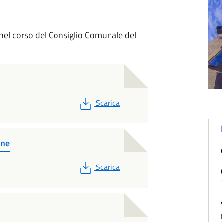
 nel corso del Consiglio Comunale del
PDF
Scarica
ane
PDF
Scarica