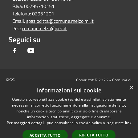
P.Iva:
00795710151
Telefono:
02951201
Email:
spaziocitta@comune.melzo.mi.it
Pec:
comunemelzo@pec.it
Seguici su
Facebook
Youtube
RSS
Copyright © 2026 • Comune di
×
Accessibilità
Melzo - Città Metropolitana di
Informazioni sui cookie
Privacy
Milano • Powered by
Questo sito web utilizza cookie tecnici e assimilati strettamente
Cookie
Municipium
Accesso
•
necessari al corretto funzionamento e alla navigazione del sito,
Mappa del sito
redazione
nonché un cookie tecnico analitico al solo fine di elaborare
Area Interna
informazioni statistiche, aggregate e anonime.
Per maggiori dettagli, può consultare la cookie policy al seguente
link
Dichiarazione di
accessibilità e/o
RIFIUTA TUTTO
ACCETTA TUTTO