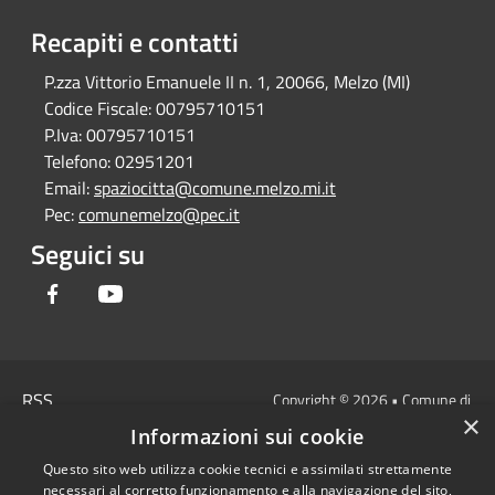
Recapiti e contatti
P.zza Vittorio Emanuele II n. 1, 20066, Melzo (MI)
Codice Fiscale:
00795710151
P.Iva:
00795710151
Telefono:
02951201
Email:
spaziocitta@comune.melzo.mi.it
Pec:
comunemelzo@pec.it
Seguici su
Facebook
Youtube
RSS
Copyright © 2026 • Comune di
×
Accessibilità
Melzo - Città Metropolitana di
Informazioni sui cookie
Privacy
Milano • Powered by
Questo sito web utilizza cookie tecnici e assimilati strettamente
Cookie
Municipium
Accesso
•
necessari al corretto funzionamento e alla navigazione del sito,