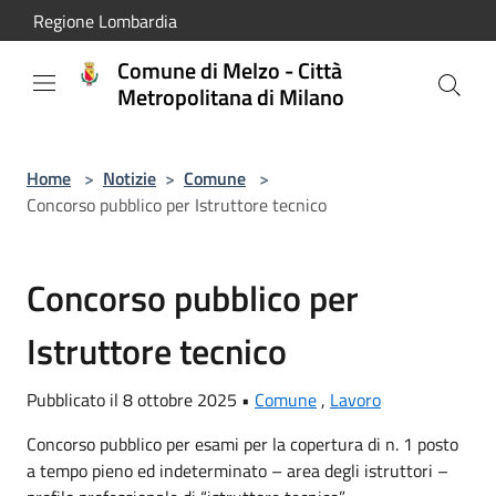
Salta al contenuto principale
Regione Lombardia
Comune di Melzo - Città
Metropolitana di Milano
Home
>
Notizie
>
Comune
>
Concorso pubblico per Istruttore tecnico
Concorso pubblico per
Istruttore tecnico
Pubblicato il 8 ottobre 2025 •
Comune
,
Lavoro
Concorso pubblico per esami per la copertura di n. 1 posto
a tempo pieno ed indeterminato – area degli istruttori –