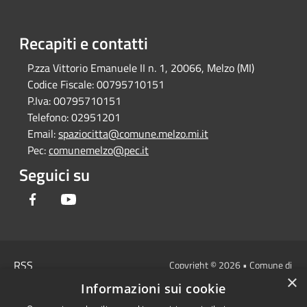
Recapiti e contatti
P.zza Vittorio Emanuele II n. 1, 20066, Melzo (MI)
Codice Fiscale:
00795710151
P.Iva:
00795710151
Telefono:
02951201
Email:
spaziocitta@comune.melzo.mi.it
Pec:
comunemelzo@pec.it
Seguici su
Facebook
Youtube
RSS
Copyright © 2026 • Comune di
×
Accessibilità
Melzo - Città Metropolitana di
Informazioni sui cookie
Privacy
Milano • Powered by