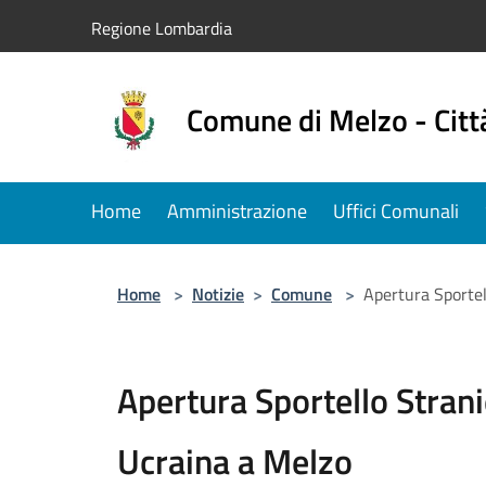
Salta al contenuto principale
Regione Lombardia
Comune di Melzo - Citt
Home
Amministrazione
Uffici Comunali
Home
>
Notizie
>
Comune
>
Apertura Sportel
Apertura Sportello Stran
Ucraina a Melzo