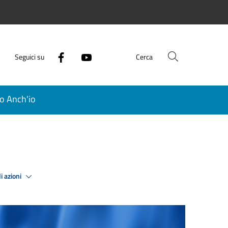
Seguici su
Cerca
o Anch'io
i azioni