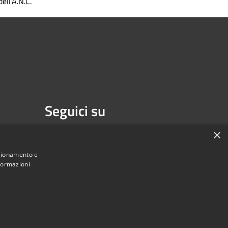
dell’A.N.C.
Seguici su
Facebook
Youtube
×
nzionamento e
nformazioni
une di Melzo - Città Metropolitana di Milano • Powered by
Municipium
Accesso redazione
•