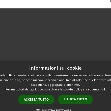
02951201
Informazioni sui cookie
aziocitta@comune.melzo.mi.it
unemelzo@pec.it
web utilizza cookie tecnici e assimilati strettamente necessari al corretto fu
azione del sito, nonché un cookie tecnico analitico al solo fine di elaborare i
statistiche, aggregate e anonime.
Per maggiori dettagli, può consultare la cookie policy al seguente
link
RIFIUTA TUTTO
ACCETTA TUTTO
l sito
Copyright © 2026 • Com
Area Interna
n conformità
MOSTRA DETTAGLI