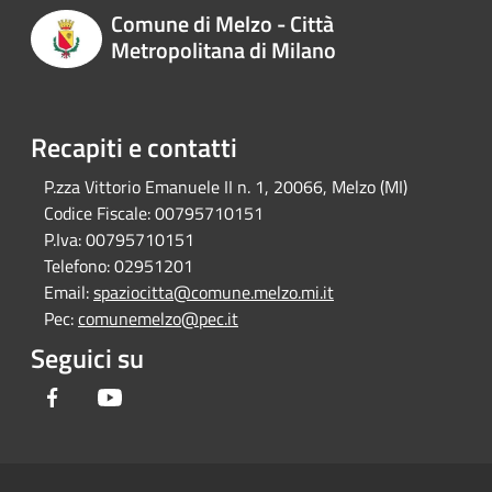
Comune di Melzo - Città
Metropolitana di Milano
Recapiti e contatti
P.zza Vittorio Emanuele II n. 1, 20066, Melzo (MI)
Codice Fiscale:
00795710151
P.Iva:
00795710151
Telefono:
02951201
Email:
spaziocitta@comune.melzo.mi.it
Pec:
comunemelzo@pec.it
Seguici su
Facebook
Youtube