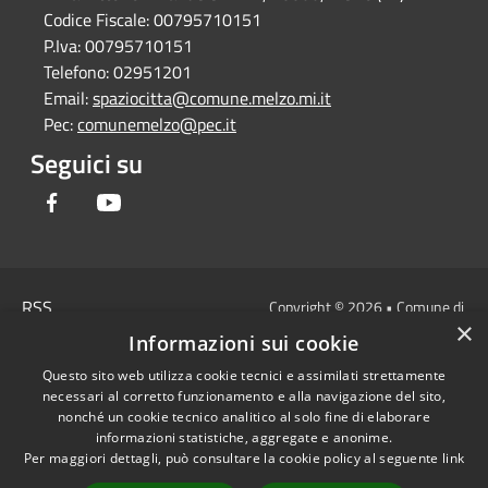
Codice Fiscale:
00795710151
P.Iva:
00795710151
Telefono:
02951201
Email:
spaziocitta@comune.melzo.mi.it
Pec:
comunemelzo@pec.it
Seguici su
Facebook
Youtube
RSS
Copyright © 2026 • Comune di
×
Accessibilità
Melzo - Città Metropolitana di
Informazioni sui cookie
Privacy
Milano • Powered by
Questo sito web utilizza cookie tecnici e assimilati strettamente
Cookie
Municipium
Accesso
•
necessari al corretto funzionamento e alla navigazione del sito,
Mappa del sito
redazione
nonché un cookie tecnico analitico al solo fine di elaborare
Area Interna
informazioni statistiche, aggregate e anonime.
Per maggiori dettagli, può consultare la cookie policy al seguente
link
Dichiarazione di