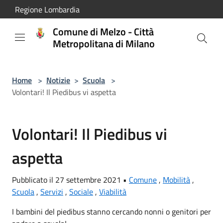
Salta al contenuto principale
Regione Lombardia
Comune di Melzo - Città
Metropolitana di Milano
Home
>
Notizie
>
Scuola
>
Volontari! Il Piedibus vi aspetta
Volontari! Il Piedibus vi
aspetta
Pubblicato il 27 settembre 2021 •
Comune
,
Mobilità
,
Scuola
,
Servizi
,
Sociale
,
Viabilità
I bambini del piedibus stanno cercando nonni o genitori per