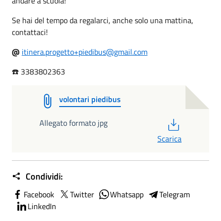
andare a scuola!
Se hai del tempo da regalarci, anche solo una mattina,
contattaci!
@
itinera.progetto+piedibus@gmail.com
☎️ 3383802363
volontari piedibus
PDF
Allegato formato jpg
Scarica
Condividi:
Facebook
Twitter
Whatsapp
Telegram
LinkedIn