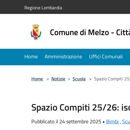
Salta al contenuto principale
Regione Lombardia
Comune di Melzo - Citt
Home
Amministrazione
Uffici Comunali
Home
>
Notizie
>
Scuola
>
Spazio Compiti 25/
Spazio Compiti 25/26: isc
Pubblicato il 24 settembre 2025 •
Bimbi
,
Scu