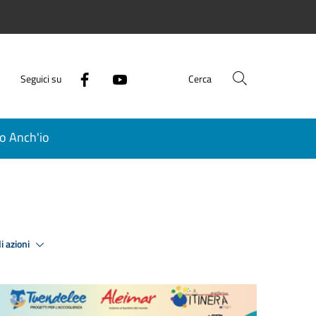
Seguici su
Cerca
o Anch'io
i azioni