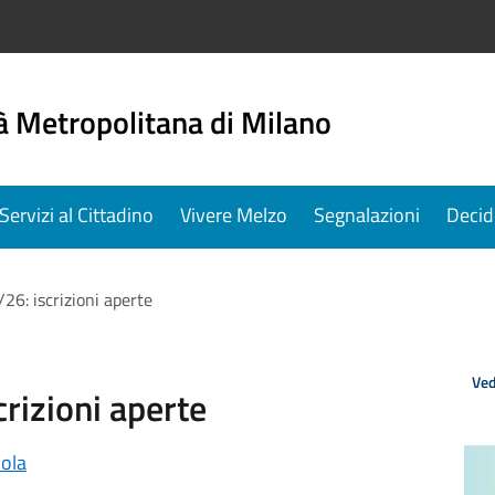
à Metropolitana di Milano
Servizi al Cittadino
Vivere Melzo
Segnalazioni
Decid
26: iscrizioni aperte
Ved
rizioni aperte
ola