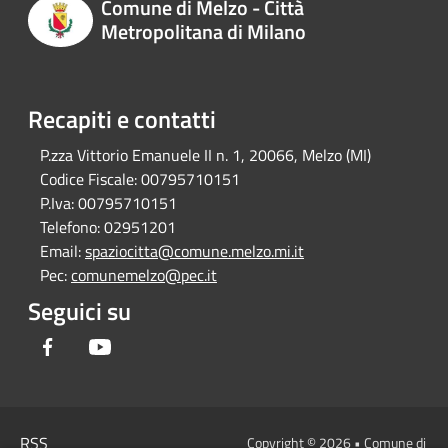
Comune di Melzo - Città
Metropolitana di Milano
Recapiti e contatti
P.zza Vittorio Emanuele II n. 1, 20066, Melzo (MI)
Codice Fiscale:
00795710151
P.Iva:
00795710151
Telefono:
02951201
Email:
spaziocitta@comune.melzo.mi.it
Pec:
comunemelzo@pec.it
Seguici su
Facebook
Youtube
RSS
Copyright © 2026 • Comune di