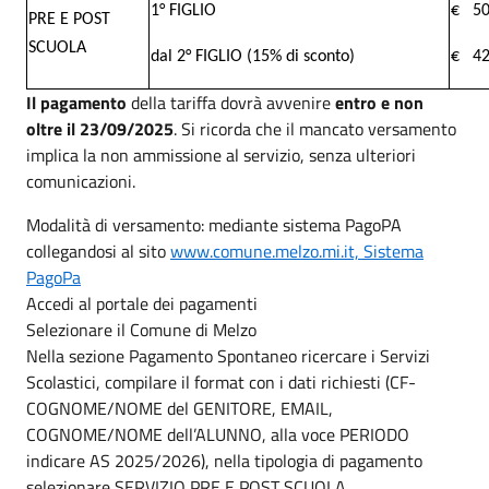
1° FIGLIO
€ 50
PRE E POST
SCUOLA
dal 2° FIGLIO (15% di sconto)
€ 42
Il pagamento
della tariffa dovrà avvenire
entro e non
oltre il 23/09/2025
. Si ricorda che il mancato versamento
implica la non ammissione al servizio, senza ulteriori
comunicazioni.
Modalità di versamento: mediante sistema PagoPA
collegandosi al sito
www.comune.melzo.mi.it, Sistema
PagoPa
Accedi al portale dei pagamenti
Selezionare il Comune di Melzo
Nella sezione Pagamento Spontaneo ricercare i Servizi
Scolastici, compilare il format con i dati richiesti (CF-
COGNOME/NOME del GENITORE, EMAIL,
COGNOME/NOME dell’ALUNNO, alla voce PERIODO
indicare AS 2025/2026), nella tipologia di pagamento
selezionare SERVIZIO PRE E POST SCUOLA.