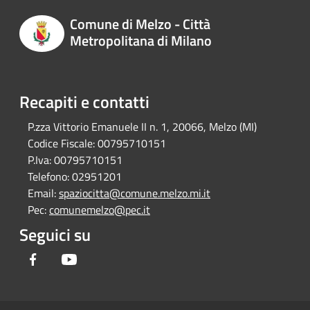
Comune di Melzo - Città
Metropolitana di Milano
Recapiti e contatti
P.zza Vittorio Emanuele II n. 1, 20066, Melzo (MI)
Codice Fiscale:
00795710151
P.Iva:
00795710151
Telefono:
02951201
Email:
spaziocitta@comune.melzo.mi.it
Pec:
comunemelzo@pec.it
Seguici su
Facebook
Youtube