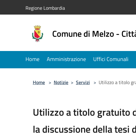
Salta al contenuto principale
Regione Lombardia
Comune di Melzo - Citt
Home
Amministrazione
Uffici Comunali
Home
>
Notizie
>
Servizi
>
Utilizzo a titolo g
Utilizzo a titolo gratuito 
la discussione della tesi 