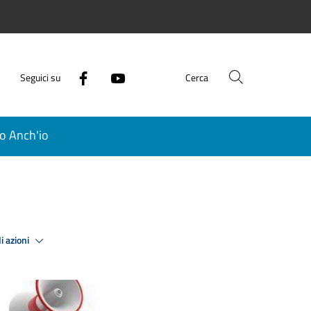
Seguici su
Cerca
o Anch'io
i azioni