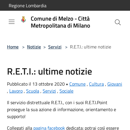
Salta al contenuto principale
Regione Lombardia
Comune di Melzo - Città
Metropolitana di Milano
Home
>
Notizie
>
Servizi
>
R.E.T.I.: ultime notizie
R.E.T.I.: ultime notizie
Pubblicato il 13 ottobre 2020 •
Comune
,
Cultura
,
Giovani
,
Lavoro
,
Scuola
,
Servizi
,
Sociale
Il servizio distrettuale R.E.T.I., con i suoi R.E.T.I.Point
prosegue la sua azione di informazione, orientamento e
supporto!
Collegati alla
pagina facebook
dedicata: potrai così essere