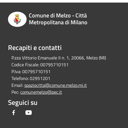
Comune di Melzo - Città
Metropolitana di Milano
Recapiti e contatti
P.zza Vittorio Emanuele II n. 1, 20066, Melzo (MI)
Codice Fiscale:
00795710151
P.Iva:
00795710151
Telefono:
02951201
Email:
spaziocitta@comune.melzo.mi.it
Pec:
comunemelzo@pec.it
Seguici su
Facebook
Youtube