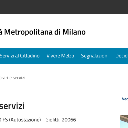
à Metropolitana di Milano
Servizi al Cittadino
Vivere Melzo
Segnalazioni
Decid
orari e servizi
Ved
servizi
FS (Autostazione) - Giolitti, 20066