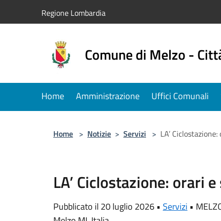
Salta al contenuto principale
Regione Lombardia
Comune di Melzo - Citt
Home
Amministrazione
Uffici Comunali
Home
>
Notizie
>
Servizi
>
LA’ Ciclostazione: 
LA’ Ciclostazione: orari e 
Pubblicato il 20 luglio 2026 •
Servizi
•
MELZO 
Melzo MI, Italia