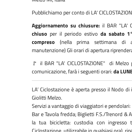
Pubblichiamo per conto di LA' CICLOSTAZIONE 
Aggiornamento su chiusure:
il BAR "LA' 
chiuso
per il periodo estivo
da sabato 1
compreso
(nella prima settimana di a
manutenzione) Gli orari di apertura riprende
🚩 il BAR "LA' CICLOSTAZIONE" di Melzo pe
comunicazione, farà i seguenti orari:
da LUNED
LA’ Ciclostazione è aperta presso il Nodo di
Giolitti Melzo.
Servizi a vantaggio di viaggiatori e pendolari:
Bar e Tavola fredda; Biglietti F.S./Trenord & A
la tua bicicletta: custodia con ingresso 
Ciclostazione, utilizzabile in qualsiasi ora), 