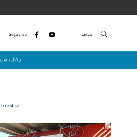
Seguici su
Cerca
o Anch'io
i azioni