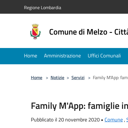
Salta al contenuto principale
Regione Lombardia
Comune di Melzo - Citt
Home
Amministrazione
Uffici Comunali
Home
>
Notizie
>
Servizi
>
Family M'App: fami
Family M'App: famiglie in
Pubblicato il 20 novembre 2020 •
Comune
,