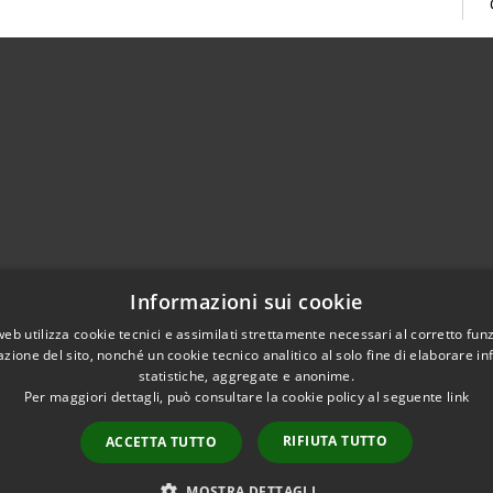
02951201
Informazioni sui cookie
aziocitta@comune.melzo.mi.it
unemelzo@pec.it
web utilizza cookie tecnici e assimilati strettamente necessari al corretto fu
azione del sito, nonché un cookie tecnico analitico al solo fine di elaborare i
statistiche, aggregate e anonime.
Per maggiori dettagli, può consultare la cookie policy al seguente
link
RIFIUTA TUTTO
ACCETTA TUTTO
l sito
Copyright © 2026 • Com
Area Interna
n conformità
MOSTRA DETTAGLI