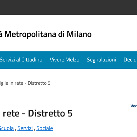
à Metropolitana di Milano
Servizi al Cittadino
Vivere Melzo
Segnalazioni
Decid
glie in rete - Distretto 5
Ved
 rete - Distretto 5
Scuola
,
Servizi
,
Sociale