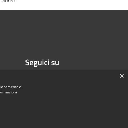
dell’A.N.C.
Seguici su
Facebook
Youtube
×
nzionamento e
nformazioni
une di Melzo - Città Metropolitana di Milano • Powered by
Municipium
Accesso redazione
•