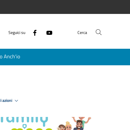
Seguici su
Cerca
o Anch'io
i azioni