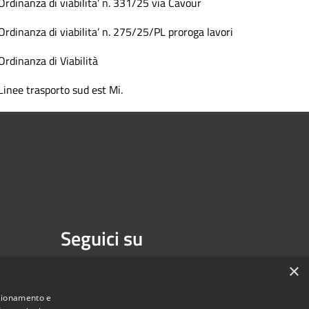
Ordinanza di viabilita’ n. 331/25 via Cavour
Ordinanza di viabilita’ n. 275/25/PL proroga lavori
Ordinanza di Viabilità
Linee trasporto sud est Mi.
Seguici su
Facebook
Youtube
×
nzionamento e