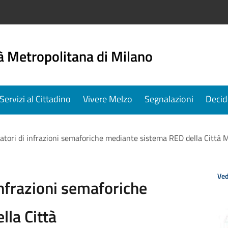
à Metropolitana di Milano
Servizi al Cittadino
Vivere Melzo
Segnalazioni
Decid
vatori di infrazioni semaforiche mediante sistema RED della Città 
Ved
 infrazioni semaforiche
la Città