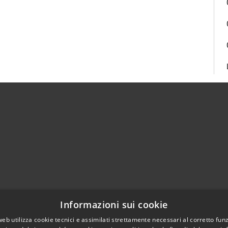
02951201
Informazioni sui cookie
aziocitta@comune.melzo.mi.it
unemelzo@pec.it
web utilizza cookie tecnici e assimilati strettamente necessari al corretto fu