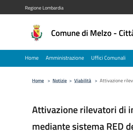
Salta al contenuto principale
Regione Lombardia
Comune di Melzo - Citt
Home
Amministrazione
Uffici Comunali
Home
>
Notizie
>
Viabilità
>
Attivazione rile
Attivazione rilevatori di
mediante sistema RED del