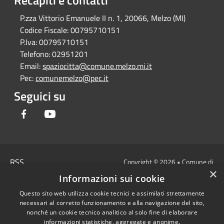
P.zza Vittorio Emanuele II n. 1, 20066, Melzo (MI)
Codice Fiscale:
00795710151
P.Iva:
00795710151
Telefono:
02951201
Email:
spaziocitta@comune.melzo.mi.it
Pec:
comunemelzo@pec.it
Seguici su
Facebook
Youtube
RSS
Copyright © 2026 • Comune di
×
Accessibilità
Melzo - Città Metropolitana di
Informazioni sui cookie
Privacy
Milano • Powered by
Questo sito web utilizza cookie tecnici e assimilati strettamente
Cookie
Municipium
Accesso
•
necessari al corretto funzionamento e alla navigazione del sito,
Mappa del sito
redazione
nonché un cookie tecnico analitico al solo fine di elaborare
Area Interna
informazioni statistiche, aggregate e anonime.