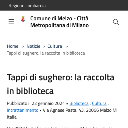
Salta al contenuto principale
Regione Lombardia
Comune di Melzo - Città
Metropolitana di Milano
Home
>
Notizie
>
Cultura
>
Tappi di sughero: la raccolta in biblioteca
Tappi di sughero: la raccolta
in biblioteca
Pubblicato il 22 gennaio 2024 •
Biblioteca
,
Cultura
,
Intrattenimento
•
Via Agnese Pasta, 43, 20066 Melzo MI,
Italia