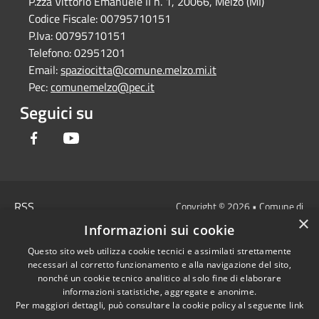
P.zza Vittorio Emanuele II n. 1, 20066, Melzo (MI)
Codice Fiscale:
00795710151
P.Iva:
00795710151
Telefono:
02951201
Email:
spaziocitta@comune.melzo.mi.it
Pec:
comunemelzo@pec.it
Seguici su
Facebook
Youtube
RSS
Copyright © 2026 • Comune di
×
Accessibilità
Melzo - Città Metropolitana di
Informazioni sui cookie
Privacy
Milano • Powered by
Questo sito web utilizza cookie tecnici e assimilati strettamente
Cookie
Municipium
Accesso
•
necessari al corretto funzionamento e alla navigazione del sito,
Mappa del sito
redazione
nonché un cookie tecnico analitico al solo fine di elaborare
Area Interna
informazioni statistiche, aggregate e anonime.
Per maggiori dettagli, può consultare la cookie policy al seguente
link
Dichiarazione di