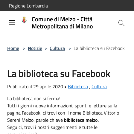
Salta al contenuto principale
Regione Lombardia
Comune di Melzo - Città
Metropolitana di Milano
Home
>
Notizie
>
Cultura
>
La biblioteca su Facebook
La biblioteca su Facebook
Pubblicato il 29 aprile 2020 •
Biblioteca
,
Cultura
La biblioteca non si ferma!
Tutti i giorni nuove informazioni, spunti e letture sulla
pagina Facebook, ci trovi con il nome Biblioteca Vittorio
Sereni Melzo, parole chiave
biblioteca melzo
.
Seguici, trovi i nostri suggerimenti e tutte le