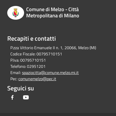
Comune di Melzo - Città
Metropolitana di Milano
Recapiti e contatti
P.zza Vittorio Emanuele II n. 1, 20066, Melzo (MI)
Codice Fiscale:
00795710151
P.Iva:
00795710151
Telefono:
02951201
Email:
spaziocitta@comune.melzo.mi.it
Pec:
comunemelzo@pec.it
Seguici su
Facebook
Youtube