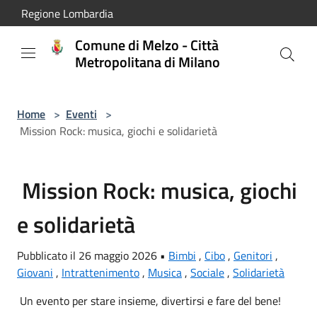
Salta al contenuto principale
Regione Lombardia
Comune di Melzo - Città
Metropolitana di Milano
Home
>
Eventi
>
Mission Rock: musica, giochi e solidarietà
Mission Rock: musica, giochi
e solidarietà
Pubblicato il 26 maggio 2026 •
Bimbi
,
Cibo
,
Genitori
,
Giovani
,
Intrattenimento
,
Musica
,
Sociale
,
Solidarietà
Un evento per stare insieme, divertirsi e fare del bene!