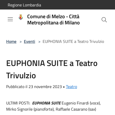
Salta al contenuto principale
Regione Lombardia
Comune di Melzo - Città
Metropolitana di Milano
Home
>
Eventi
>
EUPHONIA SUITE a Teatro Trivulzio
EUPHONIA SUITE a Teatro
Trivulzio
Pubblicato il 23 novembre 2023 •
Teatro
ULTIMI POSTI:
EUPHONIA SUITE
Eugenio Finardi (voce),
Mirko Signorile (pianoforte), Raffaele Casarano (sax)