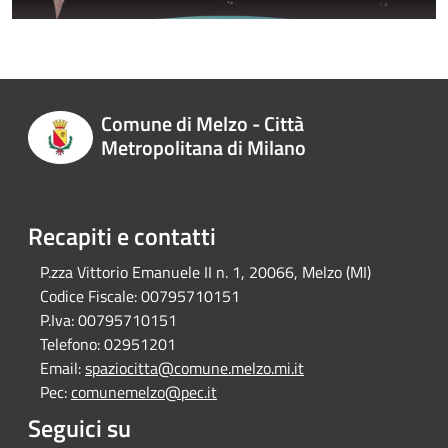
Comune di Melzo - Città
Metropolitana di Milano
Recapiti e contatti
P.zza Vittorio Emanuele II n. 1, 20066, Melzo (MI)
Codice Fiscale:
00795710151
P.Iva:
00795710151
Telefono:
02951201
Email:
spaziocitta@comune.melzo.mi.it
Pec:
comunemelzo@pec.it
Seguici su