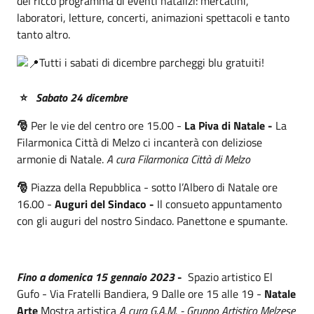
del ricco programma di eventi natalizi: mercatini,
laboratori, letture, concerti, animazioni spettacoli e tanto
tanto altro.
Tutti i sabati di dicembre parcheggi blu gratuiti!
⭐
Sabato 24 dicembre
🎅
Per le vie del centro ore 15.00 -
La Piva di Natale -
La
Filarmonica Città di Melzo ci incanterà con deliziose
armonie di Natale.
A cura Filarmonica Città di Melzo
🎅
Piazza della Repubblica - sotto l’Albero di Natale ore
16.00 -
Auguri del Sindaco -
Il consueto appuntamento
con gli auguri del nostro Sindaco. Panettone e spumante.
Fino
a domenica 15 gennaio 2023
-
Spazio artistico El
Gufo - Via Fratelli Bandiera, 9 Dalle ore 15 alle 19 -
Natale
Arte
Mostra artistica
A cura G.A.M. - Gruppo Artistico Melzese