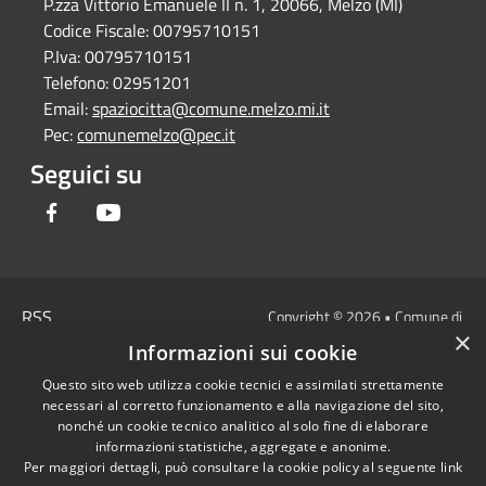
P.zza Vittorio Emanuele II n. 1, 20066, Melzo (MI)
Codice Fiscale:
00795710151
P.Iva:
00795710151
Telefono:
02951201
Email:
spaziocitta@comune.melzo.mi.it
Pec:
comunemelzo@pec.it
Seguici su
Facebook
Youtube
RSS
Copyright © 2026 • Comune di
×
Accessibilità
Melzo - Città Metropolitana di
Informazioni sui cookie
Privacy
Milano • Powered by
Questo sito web utilizza cookie tecnici e assimilati strettamente
Cookie
Municipium
Accesso
•
necessari al corretto funzionamento e alla navigazione del sito,
Mappa del sito
redazione
nonché un cookie tecnico analitico al solo fine di elaborare
Area Interna
informazioni statistiche, aggregate e anonime.
Per maggiori dettagli, può consultare la cookie policy al seguente
link
Dichiarazione di