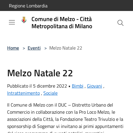
Salta al contenuto principale
Regione Lombardia
Comune di Melzo - Città
Metropolitana di Milano
Home
>
Eventi
>
Melzo Natale 22
Melzo Natale 22
Pubblicato il 5 dicembre 2022 •
Bimbi
,
Giovani
,
Intrattenimento
,
Sociale
Il Comune di Melzo con il DUC – Distretto Urbano del
Commercio in collaborazione con la Pro Loco Melzo, le
associazioni della Città, la Fondazione Teatro Trivulzio e la
sponsorship di Sogemar vi invitano ai primi appuntamenti