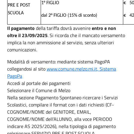
1° FIGLIO
€ 50
PRE E POST
SCUOLA
dal 2° FIGLIO (15% di sconto)
€ 42
Il pagamento
della tariffa dovrà avvenire
entro e non
oltre il 23/09/2025
. Si ricorda che il mancato versamento
implica la non ammissione al servizio, senza ulteriori
comunicazioni.
Modalità di versamento: mediante sistema PagoPA
collegandosi al sito
www.comune.melzo.mi.it, Sistema
PagoPa
Accedi al portale dei pagamenti
Selezionare il Comune di Melzo
Nella sezione Pagamento Spontaneo ricercare i Servizi
Scolastici, compilare il format con i dati richiesti (CF-
COGNOME/NOME del GENITORE, EMAIL,
COGNOME/NOME dell’ALUNNO, alla voce PERIODO
indicare AS 2025/2026), nella tipologia di pagamento
selezionare SERVIZIO PRE E POST SCUOLA.