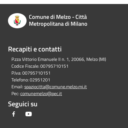
Comune di Melzo - Città
Metropolitana di Milano
Recapiti e contatti
P.zza Vittorio Emanuele II n. 1, 20066, Melzo (MI)
Codice Fiscale:
00795710151
P.Iva:
00795710151
Telefono:
02951201
Email:
spaziocitta@comune.melzo.mi.it
Pec:
comunemelzo@pec.it
Seguici su
Facebook
Youtube